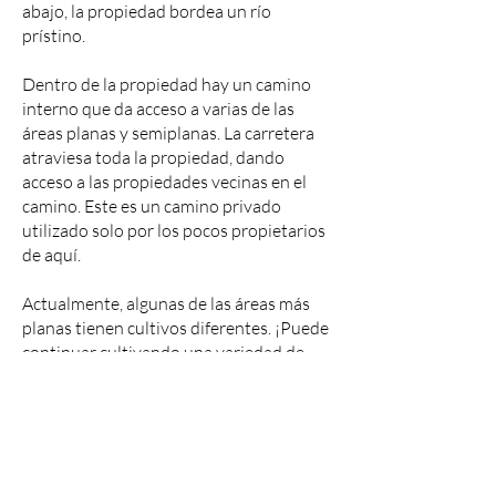
abajo, la propiedad bordea un río
prístino.
Dentro de la propiedad hay un camino
interno que da acceso a varias de las
áreas planas y semiplanas. La carretera
atraviesa toda la propiedad, dando
acceso a las propiedades vecinas en el
camino. Este es un camino privado
utilizado solo por los pocos propietarios
de aquí.
Actualmente, algunas de las áreas más
planas tienen cultivos diferentes. ¡Puede
continuar cultivando una variedad de
cultivos en la tierra fácilmente y puede
usar para pastoreo también! Otra idea es
crear una comunidad ya que hay varios
sitios en construcción.