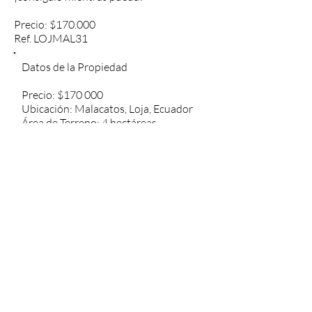
Precio: $170.000
Ref. LOJMAL31
Datos de la Propiedad
Precio: $170 000
Ubicación: Malacatos, Loja, Ecuador
Área de Terreno: 4 hectáreas
Habitantes: 7114 (Malacatos)
Distancia de Malacatos: 5 minutos en
carro
Distancia al Aeropuerto: 1 hora en
carro
Distancia a Loja: 35 minutos en carro
Temperatura Alta(Malacatos): 29° C
Temperatura Baja (Malacatos): 17° C
Precipitación Anual (Malacatos): 764
mm