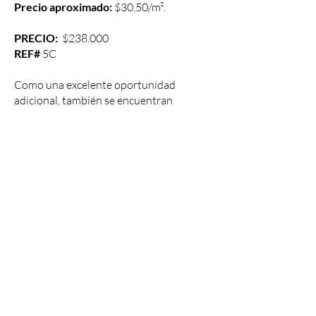
Precio aproximado:
$30,50/m².
PRECIO:
$238.000
REF#
5C
Como una excelente oportunidad
adicional, también se encuentran
disponibles 4 lotes cercanos con
características similares, ideales para
ampliar el proyecto, invertir en conjunto
o desarrollar un espacio más amplio y
privado. Las propiedades disponibles
son las siguientes:
5B
5D
5E
Datos de la Propiedad
Precio de venta: $238.000