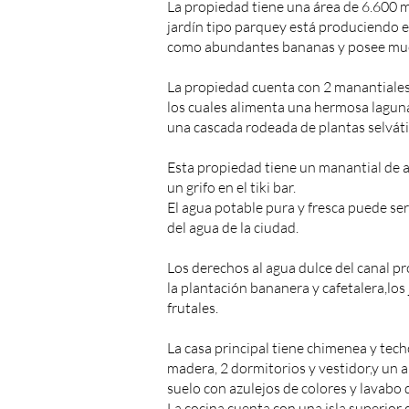
La propiedad tiene una área de 6.600 
jardín tipo parquey está produciendo e
como abundantes bananas y posee muc
La propiedad cuenta con 2 manantiales
los cuales alimenta una hermosa lagun
una cascada rodeada de plantas selváti
Esta propiedad tiene un manantial de a
un grifo en el tiki bar.
El agua potable pura y fresca puede ser
del agua de la ciudad.
Los derechos al agua dulce del canal pr
la plantación bananera y cafetalera,los
frutales.
La casa principal tiene chimenea y tec
madera, 2 dormitorios y vestidor,y un 
suelo con azulejos de colores y lavabo
La cocina cuenta con una isla superior