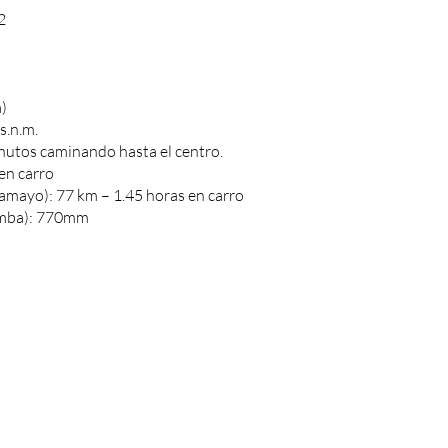
2
)
s.n.m.
nutos caminando hasta el centro.
en carro
amayo): 77 km – 1.45 horas en carro
bamba): 770mm