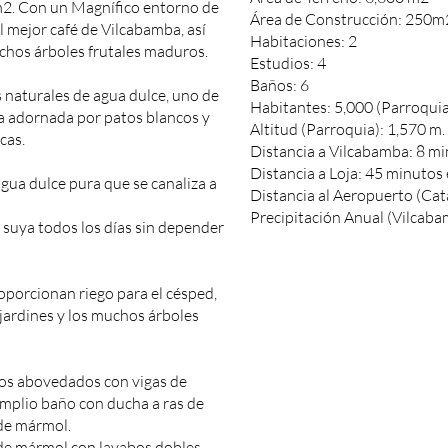
m2. Con un Magnífico entorno de
Área de Construcción: 250m
l mejor café de Vilcabamba, así
Habitaciones: 2
hos árboles frutales maduros.
Estudios: 4
Baños: 6
 naturales de agua dulce, uno de
Habitantes: 5,000 (Parroquia
a adornada por patos blancos y
Altitud (Parroquia): 1,570 m. 
cas.
Distancia a Vilcabamba: 8 mi
Distancia a Loja: 45 minutos 
gua dulce pura que se canaliza a
Distancia al Aeropuerto (Cat
Precipitación Anual (Vilca
 suya todos los días sin depender
oporcionan riego para el césped,
 jardines y los muchos árboles
hos abovedados con vigas de
amplio baño con ducha a ras de
 de mármol.
 de mármol con lavabos dobles