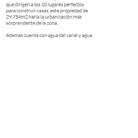
que dirigen a los 10 lugares perfectos
para construir casas, esta propiedad de
29,754m2 haría la urbanización más
sorprendente de la zona.
Además cuenta con agua del canal y agua
potable en la propiedad.
Listo para subdividir y vender propiedad
por partes.
Precio solicitado: $240.000
Nº Ref: LOJMAL12