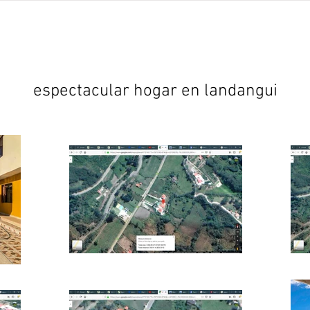
Proyectos
abundant living ecuador
Testimonios
espectacular hogar en landangui