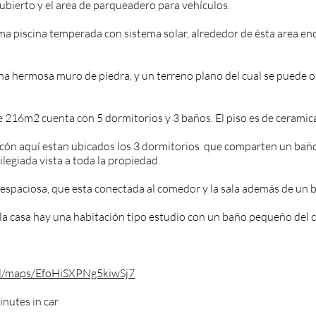
bierto y el area de parqueadero para vehículos.
sima piscina temperada con sistema solar, alrededor de ésta area en
una hermosa muro de piedra, y un terreno plano del cual se puede o
 de 216m2 cuenta con 5 dormitorios y 3 baños. El piso es de cerami
lcón aquí estan ubicados los 3 dormitorios que comparten un bañ
legiada vista a toda la propiedad.
 espaciosa, que esta conectada al comedor y la sala además de un b
e la casa hay una habitación tipo estudio con un baño pequeño del c
.gl/maps/EfoHiSXPNg5kiwSj7
inutes in car