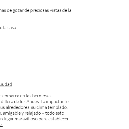
ás de gozar de preciosas vistas de la
 la casa.
Ciudad
e enmarca en las hermosas
dillera de los Andes. La impactante
sus alrededores, su clima templado,
, amigable y relajado – todo esto
n lugar maravilloso para establecer
 >