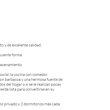
o y de excelente calidad.
guiente forma:
lmacenamiento
ocial, la cocina con comedor,
 con barbacoa y una hermosa fuente de
s del hogar o si se le realizan pocas
erde lista para convertirse en su
año privado y 2 dormitorios más cada