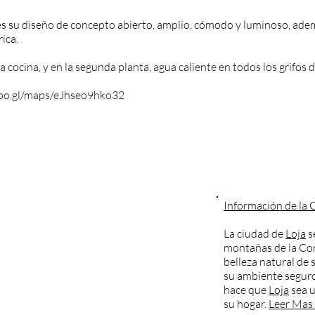
es su diseño de concepto abierto, amplio, cómodo y luminoso, adem
ica.
ocina, y en la segunda planta, agua caliente en todos los grifos de
goo.gl/maps/eJhseo9hko32
Información de la 
La ciudad de
Loja
s
montañas de la Cor
belleza natural de 
su ambiente seguro
hace que
Loja
sea u
su hogar.
Leer Mas