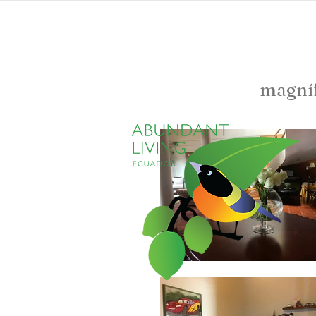
inicio
propiedades
magníf