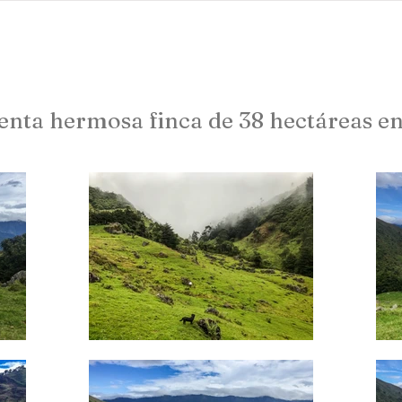
Proyectos
abundant living ecuador
Testimonios
enta hermosa finca de 38 hectáreas en